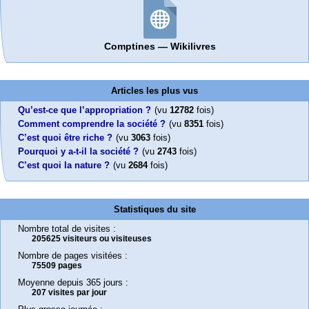
Comptines — Wikilivres
Articles les plus vus
Qu’est-ce que l’appropriation ?
(vu
12782
fois)
Comment comprendre la société ?
(vu
8351
fois)
C’est quoi être riche ?
(vu
3063
fois)
Pourquoi y a-t-il la société ?
(vu
2743
fois)
C’est quoi la nature ?
(vu
2684
fois)
Statistiques du site
Nombre total de visites :
205625 visiteurs ou visiteuses
Nombre de pages visitées :
75509 pages
Moyenne depuis 365 jours :
207 visites par jour